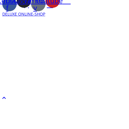
cebook-
Instagram
Vimeo-
Youtube
f
v
DELUXE ONLINE-SHOP