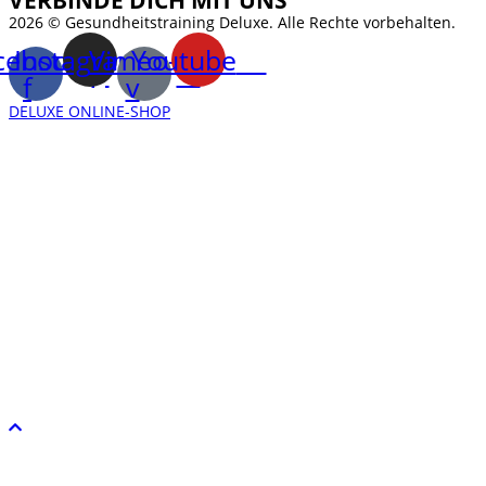
VERBINDE DICH MIT UNS
2026 © Gesundheitstraining Deluxe. Alle Rechte vorbehalten.
cebook-
Instagram
Vimeo-
Youtube
f
v
DELUXE ONLINE-SHOP