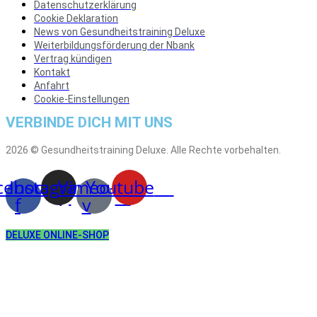
Datenschutzerklärung
Cookie Deklaration
News von Gesundheitstraining Deluxe
Weiterbildungsförderung der Nbank
Vertrag kündigen
Kontakt
Anfahrt
Cookie-Einstellungen
VERBINDE DICH MIT UNS
2026 © Gesundheitstraining Deluxe. Alle Rechte vorbehalten.
cebook-
Instagram
Vimeo-
Youtube
f
v
DELUXE ONLINE-SHOP