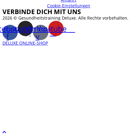
Cookie-Einstellungen
VERBINDE DICH MIT UNS
2026 © Gesundheitstraining Deluxe. Alle Rechte vorbehalten.
cebook-
Instagram
Vimeo-
Youtube
f
v
DELUXE ONLINE-SHOP