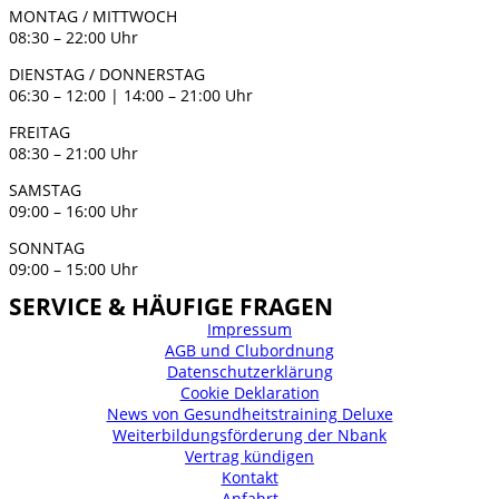
MONTAG / MITTWOCH
08:30 – 22:00 Uhr
DIENSTAG / DONNERSTAG
06:30 – 12:00 | 14:00 – 21:00 Uhr
FREITAG
08:30 – 21:00 Uhr
SAMSTAG
09:00 – 16:00 Uhr
SONNTAG
09:00 – 15:00 Uhr
SERVICE & HÄUFIGE FRAGEN
Impressum
AGB und Clubordnung
Datenschutzerklärung
Cookie Deklaration
News von Gesundheitstraining Deluxe
Weiterbildungsförderung der Nbank
Vertrag kündigen
Kontakt
Anfahrt