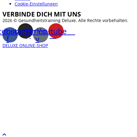
Cookie-Einstellungen
VERBINDE DICH MIT UNS
2026 © Gesundheitstraining Deluxe. Alle Rechte vorbehalten.
cebook-
Instagram
Vimeo-
Youtube
f
v
DELUXE ONLINE-SHOP