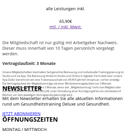
alle Leistungen inkl.
65,90€
mtl. / inkl. Mwst.
Die Mitgliedschaft ist nur gültig mit Arbeitgeber Nachweis.
Dieser muss innerhalt von 10 Tagen persönlich vorgelegt
werden.
Vertragslaufzeit: 3 Monate
Unsere Mitgliedschaften beinhalten fachgerechte Betreuung und individuelle Trainingsplanung im
Studio und via App. Die Betreuung findet im Studio und Online in digitaler Form statt über unsere
App.Dafür berechnen wir eine Trainerpauschale von 49,90 € jährlich (im Januar, vorher anteilig).
Die Vertragslaufzeit der Mitgliedsverträge mit einer Mindestvertragslaufzeit von 3 Monate
NEWSLETTER
verlängern sich jeweils um weitere 3 Monate, wenn der „Mitgliedsvertrag“ nicht vom Mitglied oder
von GESUNDHEITSTRAINING DELUXE unter Einhaltung einer Kündigungsfrist von mindestens 8
Wochen vor dem jeweiligen Vertragsende gekündigt wird.
Mit dem Newsletter erhalten Sie alle aktuellen Informationen
rund um Gesundheitstraining Deluxe und Gesundheit.
JETZT ABONNIEREN
ÖFFNUNGSZEITEN
MONTAG / MITTWOCH