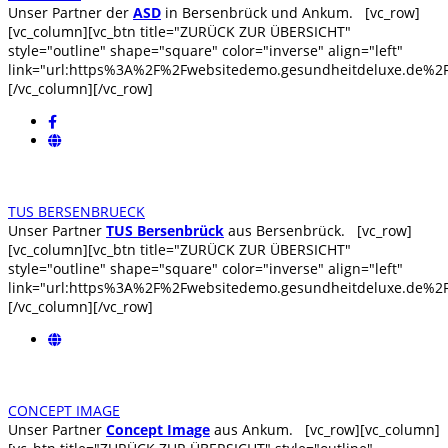
Unser Partner der
ASD
in Bersenbrück und Ankum. [vc_row]
[vc_column][vc_btn title="ZURÜCK ZUR ÜBERSICHT"
style="outline" shape="square" color="inverse" align="left"
link="url:https%3A%2F%2Fwebsitedemo.gesundheitdeluxe.de%2Ff
[/vc_column][/vc_row]
TUS BERSENBRUECK
Unser Partner
TUS Bersenbrück
aus Bersenbrück. [vc_row]
[vc_column][vc_btn title="ZURÜCK ZUR ÜBERSICHT"
style="outline" shape="square" color="inverse" align="left"
link="url:https%3A%2F%2Fwebsitedemo.gesundheitdeluxe.de%2Ff
[/vc_column][/vc_row]
CONCEPT IMAGE
Unser Partner
Concept Image
aus Ankum. [vc_row][vc_column]